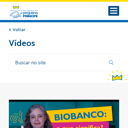
Voltar
Vídeos