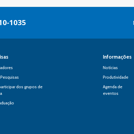
10-1035
isas
Informações
sadores
Notícias
 Pesquisas
Produtividade
rticipar dos grupos de
Agenda de
sa
eventos
aduação