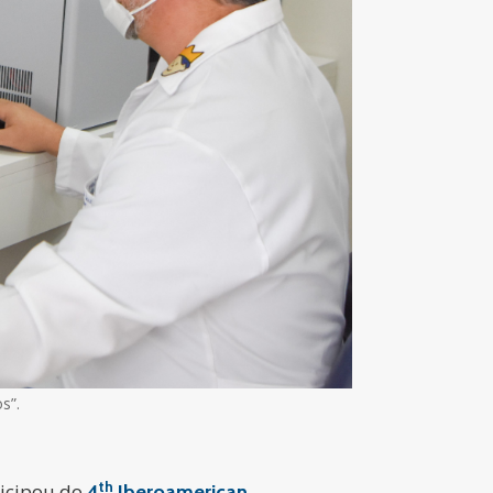
s”.
th
ticipou do
4
Iberoamerican