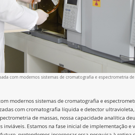
uipada com modernos sistemas de cromatografia e espectrometria de 
 com modernos sistemas de cromatografia e espectrometri
izadas com cromatografia líquida e detector ultravioleta,
ectrometria de massas, nossa capacidade analítica deu
 inviáveis. Estamos na fase inicial de implementação e 
uturo, pretendemos incorporar essa pesquisa à rotina cl