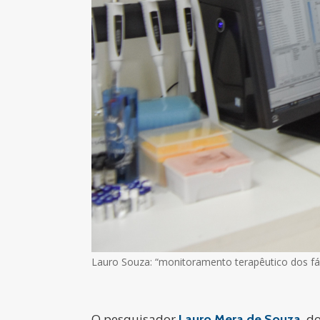
Lauro Souza: “monitoramento terapêutico dos fá
O pesquisador
, d
Lauro Mera de Souza