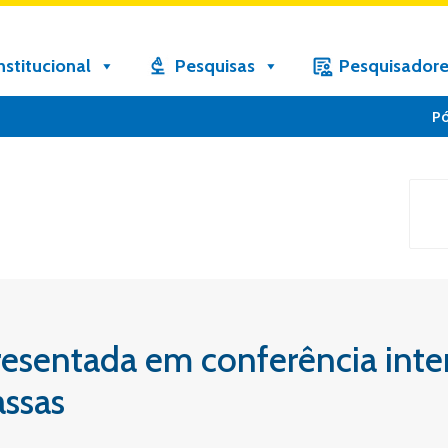
nstitucional
Pesquisas
Pesquisadore
P
resentada em conferência inte
assas