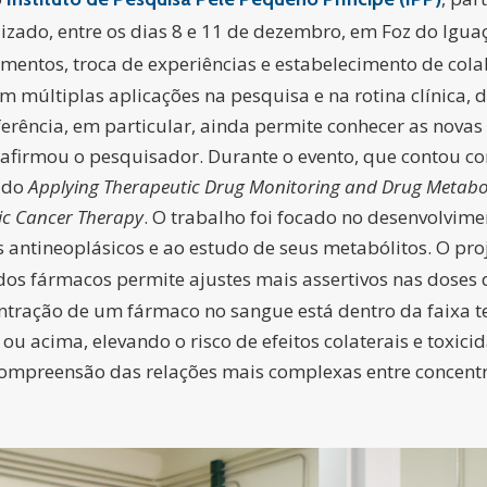
alizado, entre os dias 8 e 11 de dezembro, em Foz do Ig
mentos, troca de experiências e estabelecimento de cola
 múltiplas aplicações na pesquisa e na rotina clínica,
rência, em particular, ainda permite conhecer as novas 
afirmou o pesquisador. Durante o evento, que contou com
tudo
Applying Therapeutic Drug Monitoring and Drug Metabo
ic Cancer Therapy
. O trabalho foi focado no desenvolvim
antineoplásicos e ao estudo de seus metabólitos. O pro
dos fármacos permite ajustes mais assertivos nas doses
entração de um fármaco no sangue está dentro da faixa t
u acima, elevando o risco de efeitos colaterais e toxicid
mpreensão das relações mais complexas entre concentra