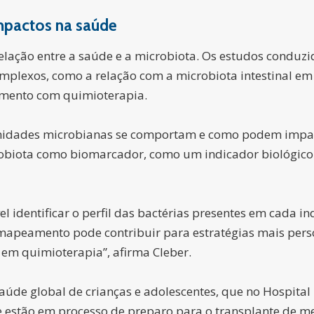
mpactos na saúde
relação entre a saúde e a microbiota. Os estudos condu
omplexos, como a relação com a microbiota intestinal em
amento com quimioterapia.
nidades microbianas se comportam e como podem impact
obiota como biomarcador, como um indicador biológico 
vel identificar o perfil das bactérias presentes em cada
e mapeamento pode contribuir para estratégias mais per
em quimioterapia”, afirma Cleber.
aúde global de crianças e adolescentes, que no Hospita
e estão em processo de preparo para o transplante de 