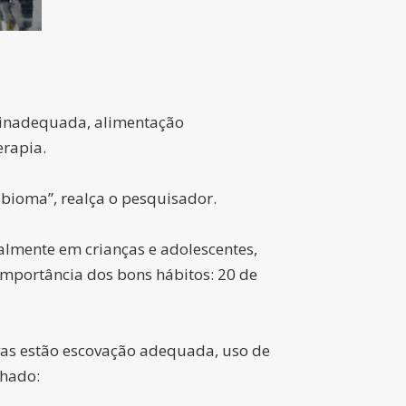
l inadequada, alimentação
erapia.
obioma”, realça o pesquisador.
almente em crianças e adolescentes,
importância dos bons hábitos: 20 de
ivas estão escovação adequada, uso de
chado: