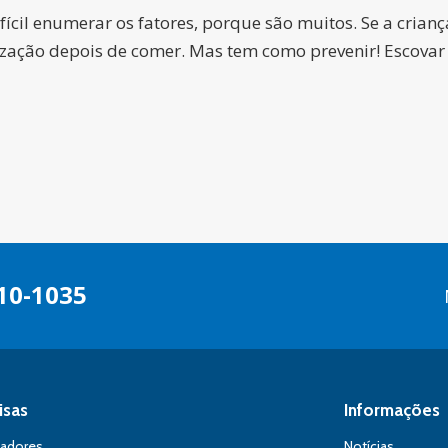
fícil enumerar os fatores, porque são muitos. Se a cria
ação depois de comer. Mas tem como prevenir! Escovar os 
10-1035
isas
Informações
sadores
Notícias