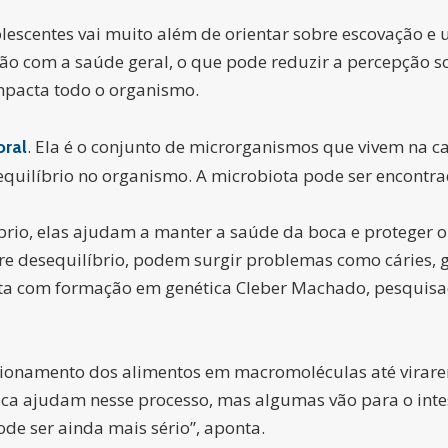
lescentes vai muito além de orientar sobre escovação e 
xão com a saúde geral, o que pode reduzir a percepção s
mpacta todo o organismo.
. Ela é o conjunto de microrganismos que vivem na ca
oral
quilíbrio no organismo. A microbiota pode ser encontrad
íbrio, elas ajudam a manter a saúde da boca e protege
e desequilíbrio, podem surgir problemas como cáries, ge
ista com formação em genética Cleber Machado, pesquisad
cionamento dos alimentos em macromoléculas até virare
 boca ajudam nesse processo, mas algumas vão para o int
de ser ainda mais sério”, aponta.