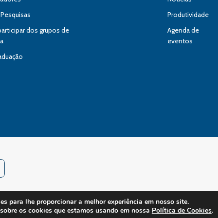
 Pesquisas
Produtividade
rticipar dos grupos de
Agenda de
sa
eventos
aduação
s para lhe proporcionar a melhor experiência em nosso site.
© 2024 Instituto Pelé Pequeno Príncipe. Todos os direitos reservados. All right
 sobre os cookies que estamos usando em nossa
Política de Cookies
.