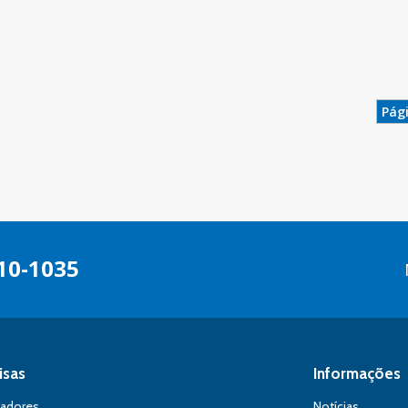
Pági
10-1035
isas
Informações
sadores
Notícias