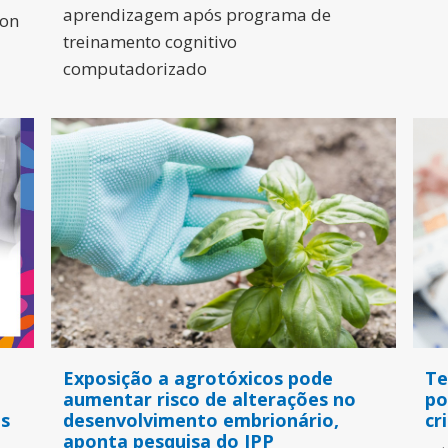
aprendizagem após programa de
son
treinamento cognitivo
computadorizado
Exposição a agrotóxicos pode
Te
aumentar risco de alterações no
po
as
desenvolvimento embrionário,
cr
aponta pesquisa do IPP