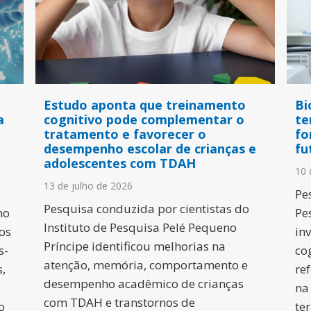
Estudo aponta que treinamento
Bi
a
cognitivo pode complementar o
te
tratamento e favorecer o
fo
desempenho escolar de crianças e
fu
adolescentes com TDAH
10 
13 de julho de 2026
Pe
Pesquisa conduzida por cientistas do
ho
Pe
Instituto de Pesquisa Pelé Pequeno
os
in
Príncipe identificou melhorias na
s-
co
atenção, memória, comportamento e
,
re
desempenho acadêmico de crianças
na
com TDAH e transtornos de
o
te