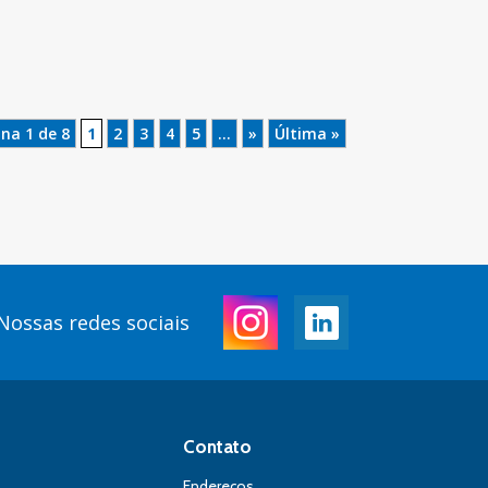
na 1 de 8
1
2
3
4
5
...
»
Última »
Nossas redes sociais
Contato
Endereços