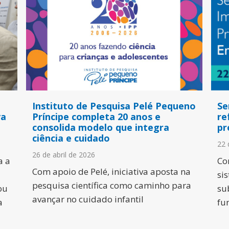
Instituto de Pesquisa Pelé Pequeno
Se
va
Príncipe completa 20 anos e
re
consolida modelo que integra
pr
ciência e cuidado
22 
26 de abril de 2026
a a
Co
Com apoio de Pelé, iniciativa aposta na
si
pesquisa científica como caminho para
ou
su
avançar no cuidado infantil
a
fu