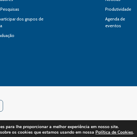
 Pesquisas
Produtividade
rticipar dos grupos de
Agenda de
sa
eventos
aduação
s para lhe proporcionar a melhor experiência em nosso site.
© 2024 Instituto Pelé Pequeno Príncipe. Todos os direitos reservados. All right
 sobre os cookies que estamos usando em nossa
Política de Cookies
.