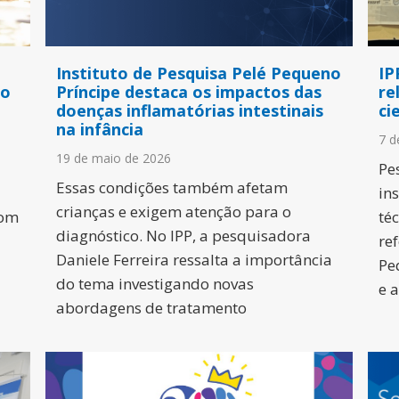
Instituto de Pesquisa Pelé Pequeno
IP
ão
Príncipe destaca os impactos das
re
doenças inflamatórias intestinais
ci
na infância
7 d
19 de maio de 2026
Pe
Essas condições também afetam
in
crianças e exigem atenção para o
com
téc
diagnóstico. No IPP, a pesquisadora
re
Daniele Ferreira ressalta a importância
Pe
do tema investigando novas
e 
abordagens de tratamento