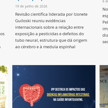
6 d
19 de junho de 2026
No
Revisão científica liderada por Izonete
es
Guiloski reuniu evidências
Pe
internacionais sobre a relação entre
im
ços
exposição a pesticidas e defeitos do
di
tubo neural, estrutura que dá origem
se
a
ao cérebro e à medula espinhal