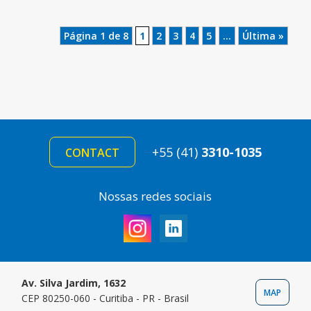
Página 1 de 8
1
2
3
4
5
...
Última »
+55 (41)
3310-1035
CONTACT
Nossas redes sociais
Av. Silva Jardim, 1632
MAP
CEP 80250-060 - Curitiba - PR - Brasil